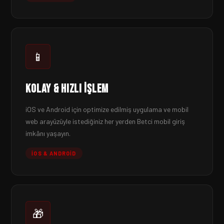
📱
Kolay & Hızlı İşlem
iOS ve Android için optimize edilmiş uygulama ve mobil
web arayüzüyle istediğiniz her yerden Betci mobil giriş
imkânı yaşayın.
IOS & ANDROID
🎁