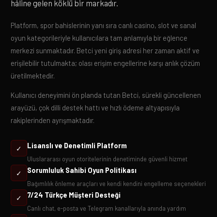
hâline gelen köklü bir markadır.
Platform, spor bahislerinin yanı sıra canlı casino, slot ve sanal
oyun kategorileriyle kullanıcılara tam anlamıyla bir eğlence
merkezi sunmaktadır. Betci yeni giriş adresi her zaman aktif ve
erişilebilir tutulmakta; olası erişim engellerine karşı anlık çözüm
üretilmektedir.
Kullanıcı deneyimini ön planda tutan Betci, sürekli güncellenen
arayüzü, çok dilli destek hattı ve hızlı ödeme altyapısıyla
rakiplerinden ayrışmaktadır.
Lisanslı ve Denetimli Platform
✓
Uluslararası oyun otoritelerinin denetiminde güvenli hizmet
Sorumluluk Sahibi Oyun Politikası
✓
Bağımlılık önleme araçları ve kendi kendini engelleme seçenekleri
7/24 Türkçe Müşteri Desteği
✓
Canlı chat, e-posta ve Telegram kanallarıyla anında yardım