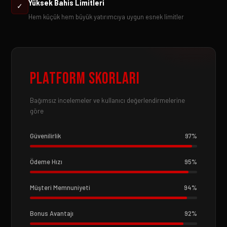
Yüksek Bahis Limitleri
✓
Hem küçük hem büyük yatırımcıya uygun esnek limitler
Platform Skorları
Bağımsız incelemeler ve kullanıcı değerlendirmelerine
göre
Güvenilirlik
97%
Ödeme Hızı
95%
Müşteri Memnuniyeti
94%
Bonus Avantajı
92%