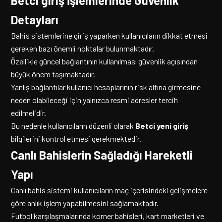
Betci giriş
İşlemlerinde Güvenlik
Detayları
Bahis sistemlerine giriş yaparken kullanıcıların dikkat etmesi
gereken bazı önemli noktalar bulunmaktadır.
Özellikle güncel bağlantının kullanılması güvenlik açısından
büyük önem taşımaktadır.
Yanlış bağlantılar kullanıcı hesaplarının risk altına girmesine
neden olabileceği için yalnızca resmi adresler tercih
edilmelidir.
Bu nedenle kullanıcıların düzenli olarak
Betci yeni giriş
bilgilerini kontrol etmesi gerekmektedir.
Canlı Bahislerin Sağladığı Hareketli
Yapı
Canlı bahis sistemi kullanıcıların maç içerisindeki gelişmelere
göre anlık işlem yapabilmesini sağlamaktadır.
Futbol karşılaşmalarında korner bahisleri, kart marketleri ve