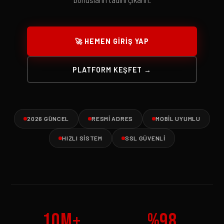
bonusların tadını çıkarın.
🚀 HEMEN GIRIŞ YAP
PLATFORM KEŞFET →
2026 GÜNCEL
RESMI ADRES
MOBIL UYUMLU
HIZLI SISTEM
SSL GÜVENLI
10M+
%98