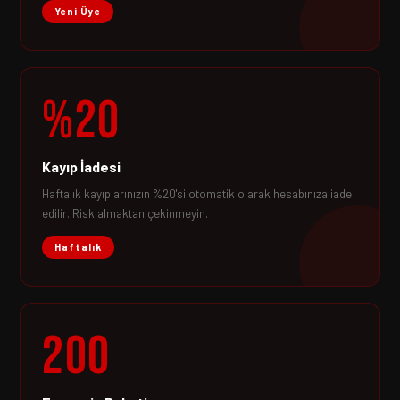
Yeni Üye
%20
Kayıp İadesi
Haftalık kayıplarınızın %20'si otomatik olarak hesabınıza iade
edilir. Risk almaktan çekinmeyin.
Haftalık
200