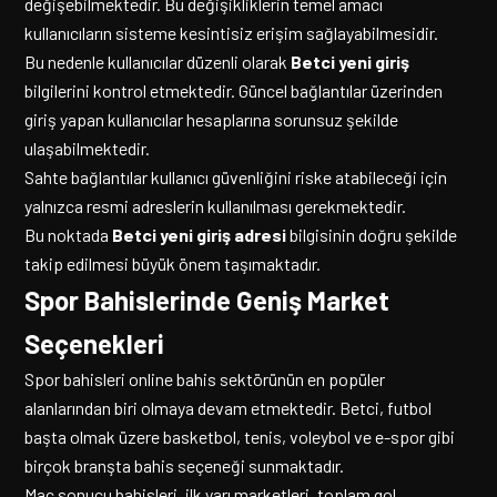
değişebilmektedir. Bu değişikliklerin temel amacı
kullanıcıların sisteme kesintisiz erişim sağlayabilmesidir.
Bu nedenle kullanıcılar düzenli olarak
Betci yeni giriş
bilgilerini kontrol etmektedir. Güncel bağlantılar üzerinden
giriş yapan kullanıcılar hesaplarına sorunsuz şekilde
ulaşabilmektedir.
Sahte bağlantılar kullanıcı güvenliğini riske atabileceği için
yalnızca resmi adreslerin kullanılması gerekmektedir.
Bu noktada
Betci yeni giriş adresi
bilgisinin doğru şekilde
takip edilmesi büyük önem taşımaktadır.
Spor Bahislerinde Geniş Market
Seçenekleri
Spor bahisleri online bahis sektörünün en popüler
alanlarından biri olmaya devam etmektedir. Betci, futbol
başta olmak üzere basketbol, tenis, voleybol ve e-spor gibi
birçok branşta bahis seçeneği sunmaktadır.
Maç sonucu bahisleri, ilk yarı marketleri, toplam gol