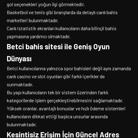
gol seçenekleri yoğun ilgi görmektedir.
Basketbol ve tenis gibi branşlarda da detaylı canlı bahis
marketleri bulunmaktadır.
Canlı istatistik ekranları kullanıcıların daha bilinçli bahis
yapmasına yardımcı olmaktadır.
Betci bahis sitesi
ile Geniş Oyun
Dünyası
Betci kullanıcılarına yalnızca spor bahisleri değil aynı zamanda
canlı casino ve slot oyunları gibi farklı içerikler de
sunmaktadır.
Bu yapı kullanıcıların tek bir sistem üzerinden farklı
kategorilerde işlem gerçekleştirebilmesini sağlamaktadır.
Yüksek oranlar, avantajlı bonuslar ve hızlı ödeme sistemleri
kullanıcıların dikkat ettiği başlıca unsurlar arasında
bulunmaktadır.
Kesintisiz Erişim İçin Güncel Adres