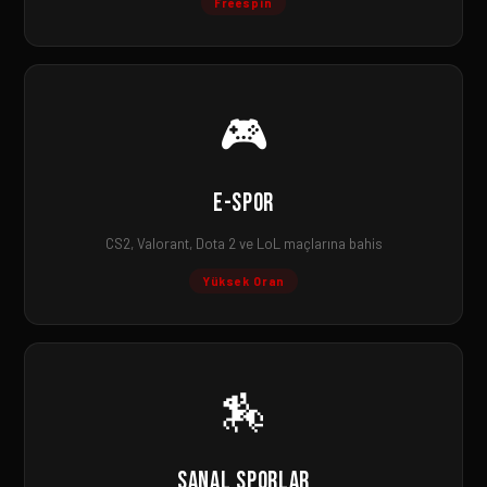
Freespin
🎮
E-Spor
CS2, Valorant, Dota 2 ve LoL maçlarına bahis
Yüksek Oran
🏇
Sanal Sporlar