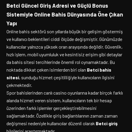
Betci Güncel Giriş Adresi ve Güçlü Bonus
Sistemiyle Online Bahis Dünyasında Öne Çıkan
Yapı
Online bahis sektörü son yıllarda büyük bir gelişim göstermiş
ve kullanıcı beklentileri ciddi ölçüde değişmiştir. Günümüzde
kullanıcılar yalnızca yüksek oran arayışında değildir. Güvenlik,
hızlı işlem, mobil uyumluluk ve kesintisiz erişim gibi detaylar
da bahis sitesi tercihlerinde önemli rol oynamaktadır. Bu
noktada dikkat çeken isimlerden biri olan
Betci bahis
sitesi
, sunduğu hizmet çeşitliliğiyle kullanıcıların ilgisini
çekmektedir.
Spor bahislerinden canlı casino oyunlarına kadar birçok farklı
alanda hizmet veren sistem, kullanıcıların tek bir hesap
üzerinden farklı işlemler gerçekleştirebilmesini
sağlamaktadır. Özellikle giriş bağlantılarının zaman zaman
değişmesi nedeniyle kullanıcılar düzenli olarak
Betci giriş
bilgilerini araştırmaktadır.