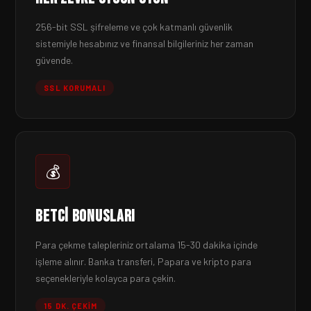
256-bit SSL şifreleme ve çok katmanlı güvenlik
sistemiyle hesabınız ve finansal bilgileriniz her zaman
güvende.
SSL KORUMALI
💰
Betci Bonusları
Para çekme talepleriniz ortalama 15-30 dakika içinde
işleme alınır. Banka transferi, Papara ve kripto para
seçenekleriyle kolayca para çekin.
15 DK. ÇEKIM