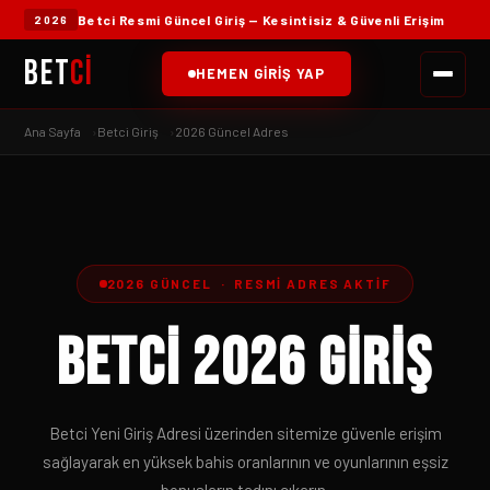
Betci Resmi Güncel Giriş — Kesintisiz & Güvenli Erişim
2026
Bet
Ci
HEMEN GIRIŞ YAP
Ana Sayfa
Betci Giriş
2026 Güncel Adres
2026 GÜNCEL · RESMI ADRES AKTIF
Betci 2026 GİRİŞ
Betci Yeni Giriş Adresi üzerinden sitemize güvenle erişim
sağlayarak en yüksek bahis oranlarının ve oyunlarının eşsiz