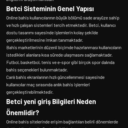
Betci Sisteminin Genel Yapısı
Online bahis kullanıcılarının büyük bölümü sade arayüze sahip
ve hızlı çalışan sistemleri tercih etmektedir. Betci, kullanıcı
dostu tasarımı sayesinde işlemlerin kolay şekilde
gerçekleştirilmesine imkan tanımaktadır.
Bahis marketlerinin düzenli biçimde hazırlanması kullanıcıların
istedikleri alanlara kısa sürede ulaşmasını sağlamaktadır.
Futbol, basketbol, tenis ve e-spor gibi birçok spor dalında
bahis seçenekleri bulunmaktadır.
Canlı bahis ekranlarının hızlı güncellenmesi sayesinde
kullanıcılar maç sırasında anlık bahis işlemleri
gerçekleştirebilmektedir.
Betci yeni giriş
Bilgileri Neden
Önemlidir?
Online bahis sitelerinde erişim bağlantıları belirli dönemlerde