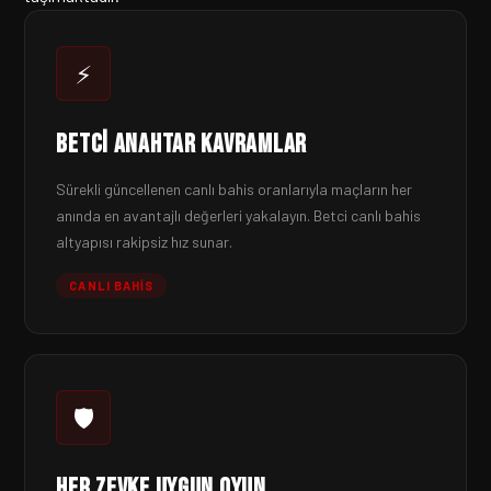
⚡
Betci Anahtar Kavramlar
Sürekli güncellenen canlı bahis oranlarıyla maçların her
anında en avantajlı değerleri yakalayın. Betci canlı bahis
altyapısı rakipsiz hız sunar.
CANLI BAHIS
🛡️
Her Zevke Uygun Oyun