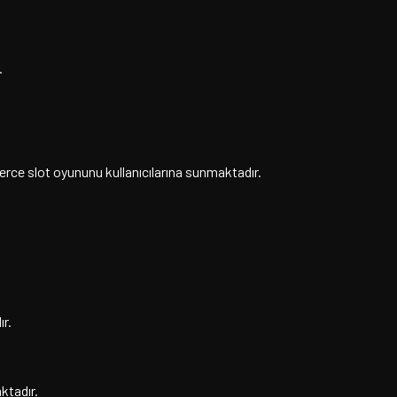
.
lerce slot oyununu kullanıcılarına sunmaktadır.
ır.
ktadır.