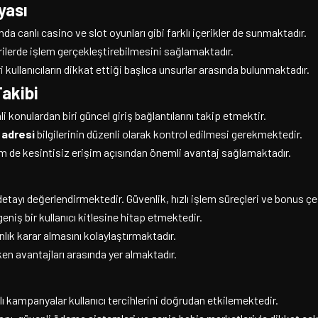
yası
nda canlı casino ve slot oyunları gibi farklı içerikler de sunmaktadır.
orilerde işlem gerçekleştirebilmesini sağlamaktadır.
 kullanıcıların dikkat ettiği başlıca unsurlar arasında bulunmaktadır.
Takibi
i konulardan biri güncel giriş bağlantılarını takip etmektir.
ş adresi
bilgilerinin düzenli olarak kontrol edilmesi gerekmektedir.
m de kesintisiz erişim açısından önemli avantaj sağlamaktadır.
ı detayı değerlendirmektedir. Güvenlik, hızlı işlem süreçleri ve bonus çe
eniş bir kullanıcı kitlesine hitap etmektedir.
anlık karar almasını kolaylaştırmaktadır.
ken avantajları arasında yer almaktadır.
jlı kampanyalar kullanıcı tercihlerini doğrudan etkilemektedir.