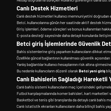
Canlı Destek Hizmetleri
Canlı destek hizmetleri kullanıcı memnuniyetini doğrudan et
Betci, kullanıcılarına günün her saatinde aktif destek hiz
Giriş işlemleri, ödeme süreçleri ve bonus kullanımları hakkın
E-posta desteği sayesinde daha detaylı konularda iletişim
Betci giriş
İşlemlerinde Güvenlik Det
Bahis sistemlerine giriş yaparken kullanıcıların dikkat et
Özellikle güncel bağlantının kullanılması güvenlik açısınd
Yanlış bağlantılar kullanıcı hesaplarının risk altına girmesin
Bu nedenle kullanıcıların düzenli olarak
Betci yeni giriş
bil
Canlı Bahislerin Sağladığı Hareketli 
Canlı bahis sistemi kullanıcıların maç içerisindeki gelişme
Futbol karşılaşmalarında korner bahisleri, kart marketleri 
Basketbol ve tenis gibi branşlarda da detaylı canlı bahis m
Canlı istatistik ekranları kullanıcıların daha bilinçli bahis