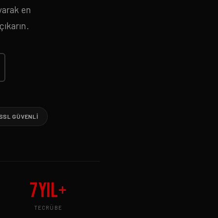
yarak en
çıkarın.
SSL GÜVENLI
7yıl+
TECRÜBE