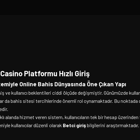
 Casino Platformu Hızlı Giriş
stemiyle Online Bahis Dünyasında Öne Çıkan Yapı
ş ve kullanıcı beklentileri ciddi ölçüde değişmiştir. Günümüzde kullanı
ylar da bahis sitesi tercihlerinde önemli rol oynamaktadır. Bu noktada
edir.
klı alanda hizmet veren sistem, kullanıcıların tek bir hesap üzerinden 
iyle kullanıcılar düzenli olarak
Betci giriş
bilgilerini araştırmaktadır.