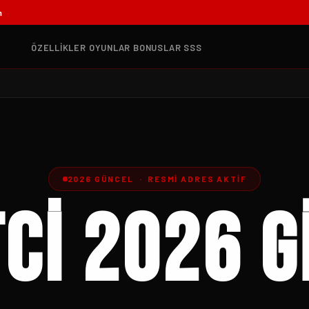
m
ÖZELLIKLER
OYUNLAR
BONUSLAR
SSS
2026 GÜNCEL · RESMI ADRES AKTIF
ci 2026 G