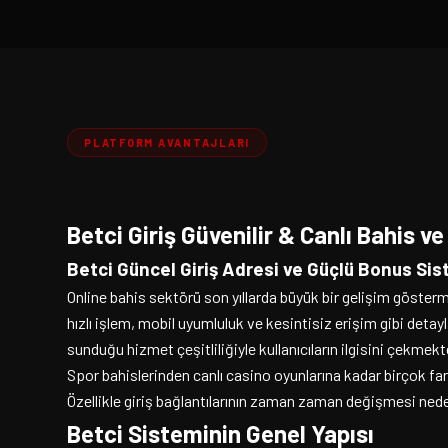
PLATFORM AVANTAJLARI
Betci Giriş Güvenilir & Canlı Bahis ve
Betci Güncel Giriş Adresi ve Güçlü Bonus Si
Online bahis sektörü son yıllarda büyük bir gelişim göstermi
hızlı işlem, mobil uyumluluk ve kesintisiz erişim gibi deta
sunduğu hizmet çeşitliliğiyle kullanıcıların ilgisini çekmekt
Spor bahislerinden canlı casino oyunlarına kadar birçok far
Özellikle giriş bağlantılarının zaman zaman değişmesi neden
Betci Sisteminin Genel Yapısı