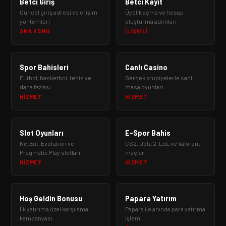
Betci Giriş
Betci Kayıt
Güncel giriş adresi ve erişim
Üyelik açma ve hesap
yöntemleri
oluşturma adımları
ANA KONU
İLIŞKILI
Spor Bahisleri
Canlı Casino
Futbol, basketbol, tenis ve
Gerçek krupiyelerle canlı
daha fazlası
masa oyunları
HIZMET
HIZMET
Slot Oyunları
E-Spor Bahis
NetEnt, Evolution ve
CS2, Dota 2, LoL ve Valorant
Pragmatic Play slotları
maçları
HIZMET
HIZMET
Hoş Geldin Bonusu
Papara Yatırım
İlk yatırıma özel karşılama
Papara ile anında para yatırma
kampanyası
işlemi