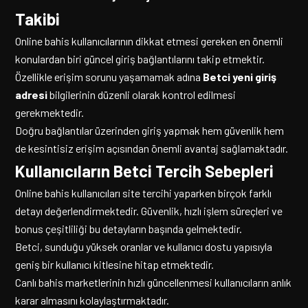
Takibi
Online bahis kullanıcılarının dikkat etmesi gereken en önemli
konulardan biri güncel giriş bağlantılarını takip etmektir.
Özellikle erişim sorunu yaşamamak adına
Betci yeni giriş
adresi
bilgilerinin düzenli olarak kontrol edilmesi
gerekmektedir.
Doğru bağlantılar üzerinden giriş yapmak hem güvenlik hem
de kesintisiz erişim açısından önemli avantaj sağlamaktadır.
Kullanıcıların Betci Tercih Sebepleri
Online bahis kullanıcıları site tercihi yaparken birçok farklı
detayı değerlendirmektedir. Güvenlik, hızlı işlem süreçleri ve
bonus çeşitliliği bu detayların başında gelmektedir.
Betci, sunduğu yüksek oranlar ve kullanıcı dostu yapısıyla
geniş bir kullanıcı kitlesine hitap etmektedir.
Canlı bahis marketlerinin hızlı güncellenmesi kullanıcıların anlık
karar almasını kolaylaştırmaktadır.