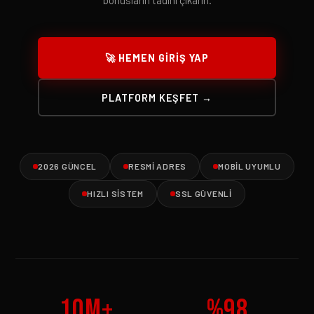
bonusların tadını çıkarın.
🚀 HEMEN GIRIŞ YAP
PLATFORM KEŞFET →
2026 GÜNCEL
RESMI ADRES
MOBIL UYUMLU
HIZLI SISTEM
SSL GÜVENLI
10M+
%98