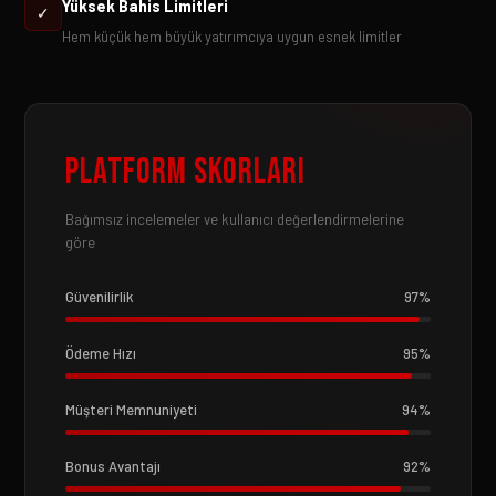
Yüksek Bahis Limitleri
✓
Hem küçük hem büyük yatırımcıya uygun esnek limitler
Platform Skorları
Bağımsız incelemeler ve kullanıcı değerlendirmelerine
göre
Güvenilirlik
97%
Ödeme Hızı
95%
Müşteri Memnuniyeti
94%
Bonus Avantajı
92%