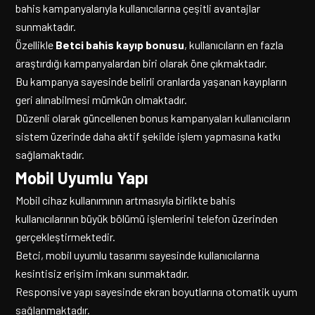
bahis kampanyalarıyla kullanıcılarına çeşitli avantajlar
sunmaktadır.
Özellikle
Betci bahis kayıp bonusu
, kullanıcıların en fazla
araştırdığı kampanyalardan biri olarak öne çıkmaktadır.
Bu kampanya sayesinde belirli oranlarda yaşanan kayıpların
geri alınabilmesi mümkün olmaktadır.
Düzenli olarak güncellenen bonus kampanyaları kullanıcıların
sistem üzerinde daha aktif şekilde işlem yapmasına katkı
sağlamaktadır.
Mobil Uyumlu Yapı
Mobil cihaz kullanımının artmasıyla birlikte bahis
kullanıcılarının büyük bölümü işlemlerini telefon üzerinden
gerçekleştirmektedir.
Betci, mobil uyumlu tasarımı sayesinde kullanıcılarına
kesintisiz erişim imkanı sunmaktadır.
Responsive yapı sayesinde ekran boyutlarına otomatik uyum
sağlanmaktadır.