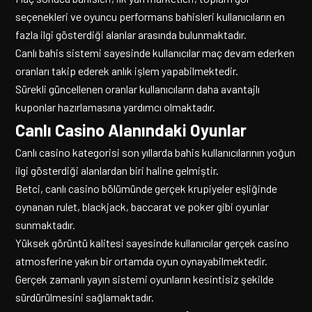
seçenekleri ve oyuncu performans bahisleri kullanıcıların en
fazla ilgi gösterdiği alanlar arasında bulunmaktadır.
Canlı bahis sistemi sayesinde kullanıcılar maç devam ederken
oranları takip ederek anlık işlem yapabilmektedir.
Sürekli güncellenen oranlar kullanıcıların daha avantajlı
kuponlar hazırlamasına yardımcı olmaktadır.
Canlı Casino Alanındaki Oyunlar
Canlı casino kategorisi son yıllarda bahis kullanıcılarının yoğun
ilgi gösterdiği alanlardan biri haline gelmiştir.
Betci, canlı casino bölümünde gerçek krupiyeler eşliğinde
oynanan rulet, blackjack, baccarat ve poker gibi oyunlar
sunmaktadır.
Yüksek görüntü kalitesi sayesinde kullanıcılar gerçek casino
atmosferine yakın bir ortamda oyun oynayabilmektedir.
Gerçek zamanlı yayın sistemi oyunların kesintisiz şekilde
sürdürülmesini sağlamaktadır.