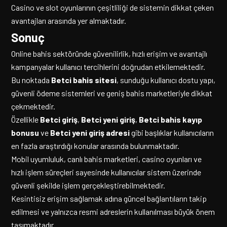
Casino ve slot oyunlarının çeşitliliği de sistemin dikkat çeken
avantajları arasında yer almaktadır.
Sonuç
Online bahis sektöründe güvenilirlik, hızlı erişim ve avantajlı
kampanyalar kullanıcı tercihlerini doğrudan etkilemektedir.
Bu noktada
Betci bahis sitesi
, sunduğu kullanıcı dostu yapı,
güvenli ödeme sistemleri ve geniş bahis marketleriyle dikkat
çekmektedir.
Özellikle
Betci giriş
,
Betci yeni giriş
,
Betci bahis kayıp
bonusu
ve
Betci yeni giriş adresi
gibi başlıklar kullanıcıların
en fazla araştırdığı konular arasında bulunmaktadır.
Mobil uyumluluk, canlı bahis marketleri, casino oyunları ve
hızlı işlem süreçleri sayesinde kullanıcılar sistem üzerinde
güvenli şekilde işlem gerçekleştirebilmektedir.
Kesintisiz erişim sağlamak adına güncel bağlantıların takip
edilmesi ve yalnızca resmi adreslerin kullanılması büyük önem
taşımaktadır.