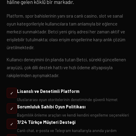
hâline gelen köklü bir markadır.
Platform, spor bahislerinin yanı sıra canlı casino, slot ve sanal
oyun kategorileriyle kullanıcılara tam anlamıyla bir eğlence
merkezi sunmaktadır. Betci yeni giriş adresi her zaman aktif ve
erişilebilir tutulmakta; olası erişim engellerine karşı anlık çözüm
üretilmektedir.
Kullanıcı deneyimini ön planda tutan Betci, sürekli güncellenen
arayüzü, çok dilli destek hattı ve hızlı ödeme altyapısıyla
rakiplerinden ayrışmaktadır.
Lisanslı ve Denetimli Platform
✓
Uluslararası oyun otoritelerinin denetiminde güvenli hizmet
Sorumluluk Sahibi Oyun Politikası
✓
Bağımlılık önleme araçları ve kendi kendini engelleme seçenekleri
7/24 Türkçe Müşteri Desteği
✓
Canlı chat, e-posta ve Telegram kanallarıyla anında yardım