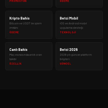
PROMOSYON
ÖDEME
Kripto Bahis
Betci Mobil
Bitcoin ve USDT ile işlem
iOS ve Android mobil
imkânı
uygulama desteği
ÖDEME
TEKNOLOJI
Canlı Bahis
Betci 2026
Maç esnasında anlık oran
2026 yılı güncel platform
takibi
bilgileri
ÖZELLIK
GÜNCEL