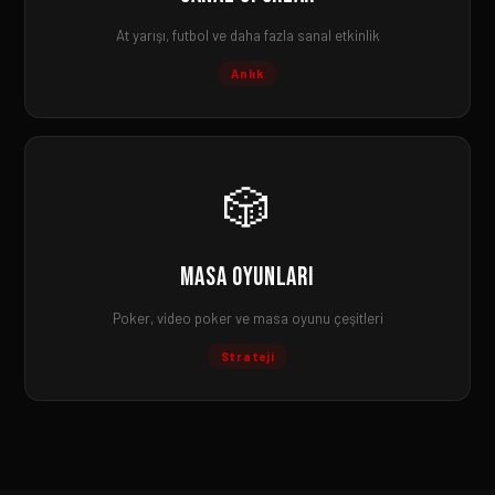
At yarışı, futbol ve daha fazla sanal etkinlik
Anlık
🎲
Masa Oyunları
Poker, video poker ve masa oyunu çeşitleri
Strateji